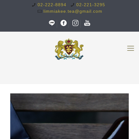
02-222-8894
02-221-3295
limmiakee.tea@gmail.com