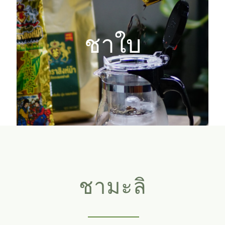
ชาใบ
ชามะลิ