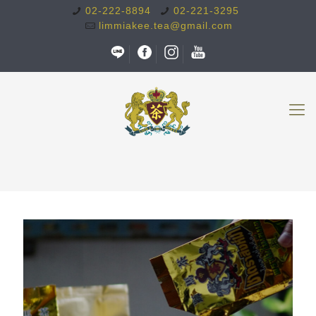
02-222-8894
02-221-3295
limmiakee.tea@gmail.com